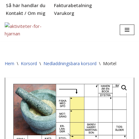
Så här handlar du
Fakturabetalning
Kontakt / Om mig
Varukorg
Hoppa
till
innehåll
Hem
\
Korsord
\
Nedladdningsbara korsord
\
Mortel