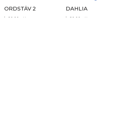
ORDSTÄV 2
DAHLIA
kr
20.00
kr
20.00
inkl. moms
inkl. moms
BLÅKLINT
NOSTALGIKORSORD
kr
20.00
inkl. moms
MED VÄXTER, E-BOK
kr
80.00
inkl. moms
“Korsorden är mycket populära här i Hylte inom
anhörigstödet, dagverksamheten och terapin.”