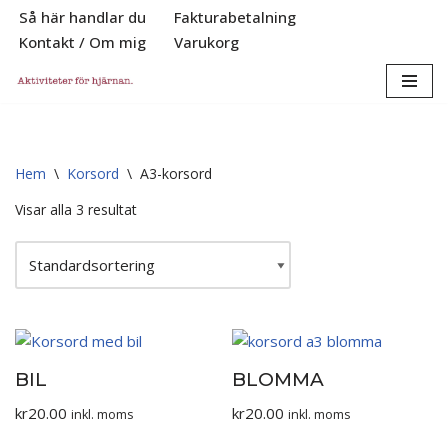
Så här handlar du
Fakturabetalning
Kontakt / Om mig
Varukorg
Hoppa
till
innehåll
Hem
\
Korsord
\
A3-korsord
Visar alla 3 resultat
BIL
BLOMMA
kr
20.00
kr
20.00
inkl. moms
inkl. moms