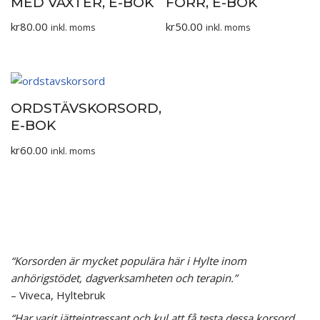
MED VÄXTER, E-BOK
FÖRR, E-BOK
kr
80.00
kr
50.00
inkl. moms
inkl. moms
ORDSTÄVSKORSORD,
E-BOK
kr
60.00
inkl. moms
“Korsorden är mycket populära här i Hylte inom
anhörigstödet, dagverksamheten och terapin.”
– Viveca, Hyltebruk
“Har varit jätteintressant och kul att få testa dessa korsord.