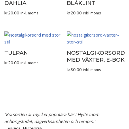
DAHLIA
BLÅKLINT
kr
20.00
kr
20.00
inkl. moms
inkl. moms
TULPAN
NOSTALGIKORSORD
MED VÄXTER, E-BOK
kr
20.00
inkl. moms
kr
80.00
inkl. moms
“Korsorden är mycket populära här i Hylte inom
anhörigstödet, dagverksamheten och terapin.”
– Viveca, Hyltebruk