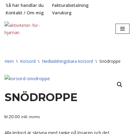
Så här handlar du
Fakturabetalning
Kontakt / Om mig
Varukorg
Hoppa
till
innehåll
Hem
\
Korsord
\
Nedladdningsbara korsord
\
Snödroppe
SNÖDROPPE
kr
20.00
inkl. moms
Alla ledord är skrivna med tanke på lösaren och det