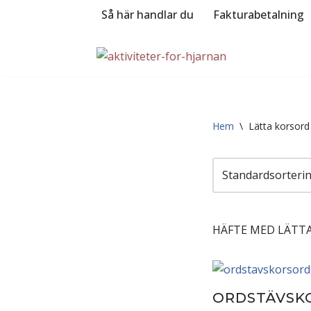
Så här handlar du
Fakturabetalning
Hoppa
till
innehåll
Hem
\
Lätta korsord
HÄFTE MED LÄTTA
ORDSTÄVSK