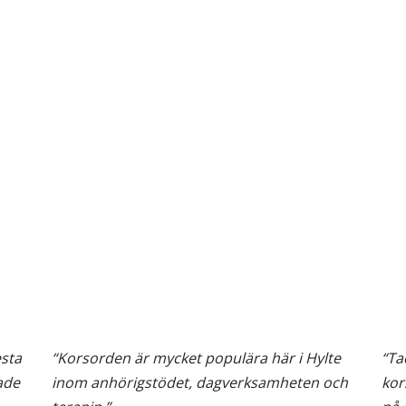
esta
“Korsorden är mycket populära här i Hylte
“Ta
ade
inom anhörigstödet, dagverksamheten och
kor