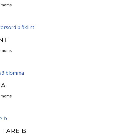
l. moms
NT
l. moms
MA
l. moms
TTARE B