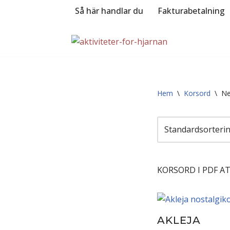
Så här handlar du
Fakturabetalning
Hoppa
till
innehåll
Hem
\
Korsord
\
Ne
KORSORD I PDF AT
AKLEJA