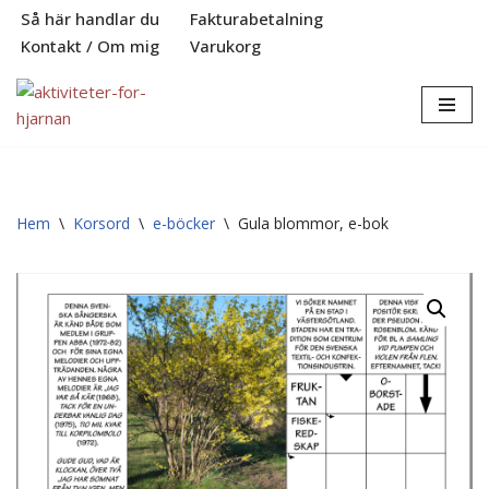
Så här handlar du
Fakturabetalning
Kontakt / Om mig
Varukorg
Hoppa
till
innehåll
Hem
\
Korsord
\
e-böcker
\
Gula blommor, e-bok