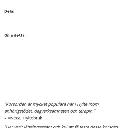
Dela:
Gilla detta:
“Korsorden är mycket populära här i Hylte inom
anhörigstödet, dagverksamheten och terapin.”
– Viveca, Hyltebruk
“Har varit jätteintressant och kul att få testa dessa korsord.