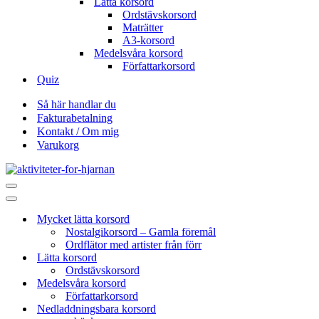
Lätta korsord
Ordstävskorsord
Maträtter
A3-korsord
Medelsvåra korsord
Författarkorsord
Quiz
Så här handlar du
Fakturabetalning
Kontakt / Om mig
Varukorg
Navigeringsmeny
Navigeringsmeny
Mycket lätta korsord
Nostalgikorsord – Gamla föremål
Ordflätor med artister från förr
Lätta korsord
Ordstävskorsord
Medelsvåra korsord
Författarkorsord
Nedladdningsbara korsord