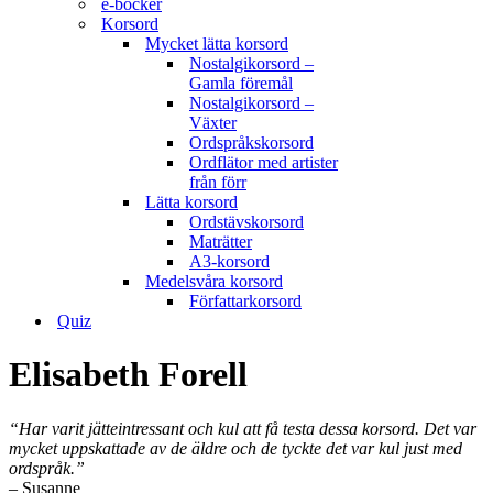
e-böcker
Korsord
Mycket lätta korsord
Nostalgikorsord –
Gamla föremål
Nostalgikorsord –
Växter
Ordspråkskorsord
Ordflätor med artister
från förr
Lätta korsord
Ordstävskorsord
Maträtter
A3-korsord
Medelsvåra korsord
Författarkorsord
Quiz
Elisabeth Forell
“Har varit jätteintressant och kul att få testa dessa korsord. Det var
mycket uppskattade av de äldre och de tyckte det var kul just med
ordspråk.”
– Susanne