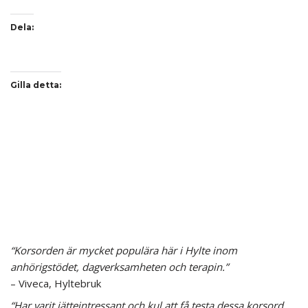
Dela:
Gilla detta:
“Korsorden är mycket populära här i Hylte inom
anhörigstödet, dagverksamheten och terapin.”
– Viveca, Hyltebruk
“Har varit jätteintressant och kul att få testa dessa korsord.