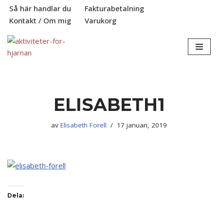
Så här handlar du
Fakturabetalning
Kontakt / Om mig
Varukorg
Hoppa
till
innehåll
ELISABETH1
av
Elisabeth Forell
17 januari, 2019
Dela: