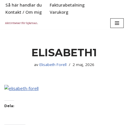
Så här handlar du
Fakturabetalning
Kontakt / Om mig
Varukorg
Hoppa
till
innehåll
ELISABETH1
av
Elisabeth Forell
2 maj, 2026
Dela: