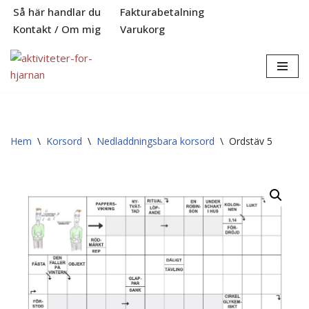
Så här handlar du
Fakturabetalning
Kontakt / Om mig
Varukorg
Hoppa
till
innehåll
Hem
\
Korsord
\
Nedladdningsbara korsord
\
Ordstäv 5