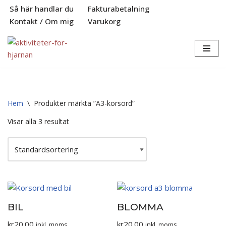
Så här handlar du
Fakturabetalning
Kontakt / Om mig
Varukorg
Hoppa
till
innehåll
Hem
\
Produkter märkta ”A3-korsord”
Visar alla 3 resultat
BIL
BLOMMA
kr
20.00
kr
20.00
inkl. moms
inkl. moms