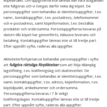
köpeavtalet. Om uppgifterna inte lämnas kan våra åtaganden
inte fullgöras och vi tvingas därför neka dig köpet. De
personuppgifter som behandlas är identitetsuppgifter, t.ex.
namn , kontaktuppgifter, t.ex. postadress, telefonnummer
och e-postadress, samt köpinformation, t.ex. beställda
produkter och ordersumma. Personuppgifterna bevaras på
datorn tills köpet har genomförts, inklusive leverans och
betalning. Kontaktuppgifter lämnas inte ut till tredje part.
Efter uppnått syfte, raderas alla uppgifter.
Aktiviteterforhjarnan.se behandlar personuppgifter i syfte
att
fullgöra rättsliga förpliktelser
som att följa tillämplig
lagstiftning, t.ex. bokföringslag och skatteverket. De
personuppgifter som behandlas är identitetsuppgifter, t.ex.
namn, kontaktuppgifter, t.ex. adress, köpinformation, t.ex.
köptidpunkt, artikelnummer och ordersumma.
Personuppgifterna bevaras i 7 år enligt
bokföringslagen. Kontaktuppgifter lämnas inte ut till tredje
part. Efter uppnått syfte, raderas alla uppgifter.